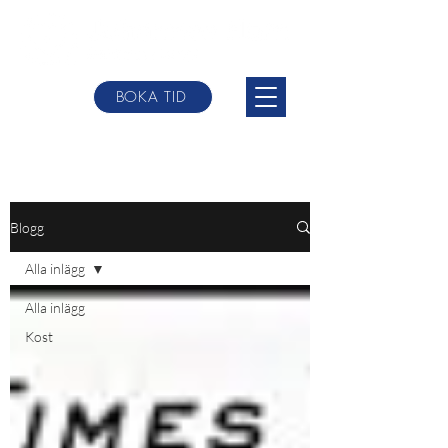
BOKA TID
johannes@websterbodytherpy.com
+0046 709-
84 58 00
Blogg
Alla inlägg
Alla inlägg
Kost