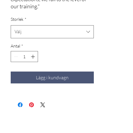
our training."
Storlek
*
Poster printat på 200gr.
Välj
åldersbeständigt semiblankt
affischpapper.
Antal
*
Kommer utan ram.
Formgivning: Johannes Horn
Använd dina väggar för att ge
vägledning och uppmuntran i livet :)
Lägg i kundvagn