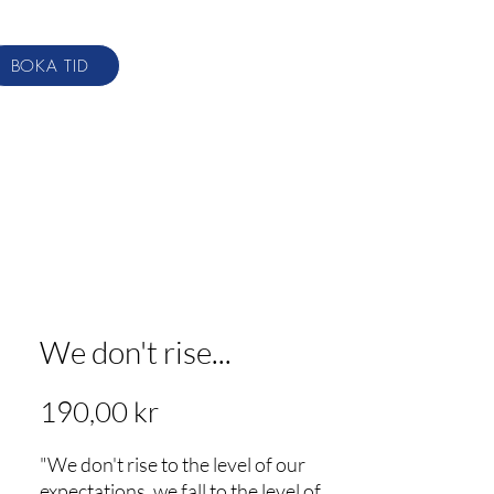
BOKA TID
therpy.com
+0046 709-84 58 00
We don't rise...
Pris
190,00 kr
"We don't rise to the level of our
expectations, we fall to the level of