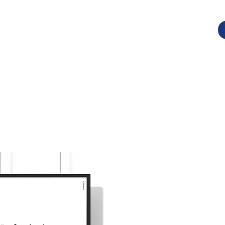
johannes@websterbody
Blogg
Kontakt